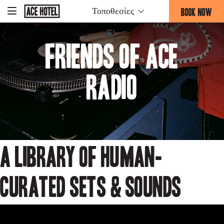
Go
BOOK NOW
Τοποθεσίες
-
Back
To
THIS
Corporate
OPENS
Homepage
Friends of Ace
THE
BOOKING
FORM
Radio
OVERLAY
A Library Of Human-
curated Sets & Sounds