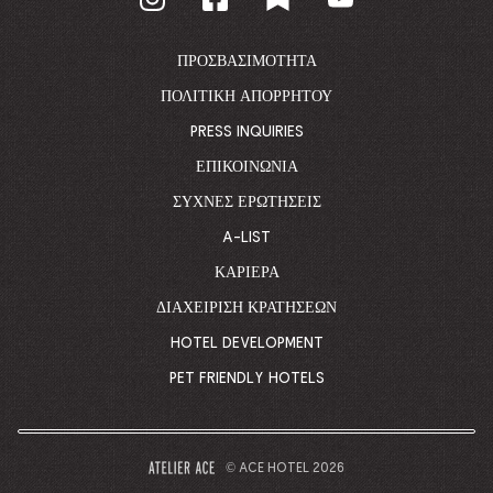
TO
CORPORATE
HOMEPAGE
ΠΡΟΣΒΑΣΙΜΌΤΗΤΑ
ΠΟΛΙΤΙΚΉ ΑΠΟΡΡΉΤΟΥ
PRESS INQUIRIES
ΕΠΙΚΟΙΝΩΝΊΑ
ΣΥΧΝΈΣ ΕΡΩΤΉΣΕΙΣ
A-LIST
ΚΑΡΙΈΡΑ
ΔΙΑΧΕΊΡΙΣΗ ΚΡΑΤΉΣΕΩΝ
HOTEL DEVELOPMENT
PET FRIENDLY HOTELS
© ACE HOTEL 2026
–