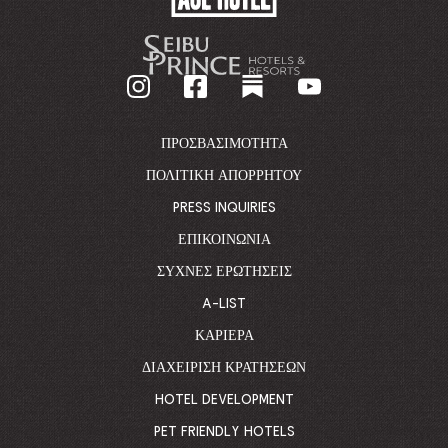
HOTEL
-
GO
BACK
TO
CORPORATE
HOMEPAGE
ΠΡΟΣΒΑΣΙΜΌΤΗΤΑ
ΠΟΛΙΤΙΚΉ ΑΠΟΡΡΉΤΟΥ
PRESS INQUIRIES
ΕΠΙΚΟΙΝΩΝΊΑ
ΣΥΧΝΈΣ ΕΡΩΤΉΣΕΙΣ
A-LIST
ΚΑΡΙΈΡΑ
ΔΙΑΧΕΊΡΙΣΗ ΚΡΑΤΉΣΕΩΝ
HOTEL DEVELOPMENT
PET FRIENDLY HOTELS