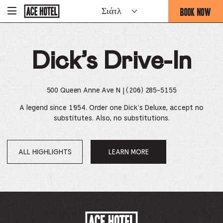
Go
BOOK NOW
Σιάτλ
THIS
Back
To
LINK
Corporate
OPENS
Homepage
IN
Dick’s Drive-In
A
NEW
BROWSE
TAB.
500 Queen Anne Ave N
| (206) 285-5155
A legend since 1954. Order one Dick's Deluxe, accept no
substitutes. Also, no substitutions.
ALL HIGHLIGHTS
LEARN MORE
OPENS
IN
A
NEW
WINDOW.
ACE